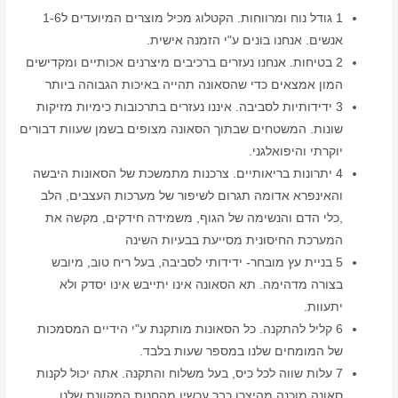
1 גודל נוח ומרווחות. הקטלוג מכיל מוצרים המיועדים ל1-6
אנשים. אנחנו בונים ע"י הזמנה אישית.
2 בטיחות. אנחנו נעזרים ברכיבים מיצרנים אכותיים ומקדישים
המון אמצאים כדי שהסאונה תהייה באיכות הגבוהה ביותר
3 ידידותיות לסביבה. איננו נעזרים בתרכובות כימיות מזיקות
שונות. המשטחים שבתוך הסאונה מצופים בשמן שעוות דבורים
יוקרתי והיפואלגני.
4 יתרונות בריאותיים. צרכנות מתמשכת של הסאונות היבשה
והאינפרא אדומה תגרום לשיפור של מערכות העצבים, הלב
,כלי הדם והנשימה של הגוף, משמידה חידקים, מקשה את
המערכת החיסונית מסייעת בבעיות השינה
5 בניית עץ מובחר- ידידותי לסביבה, בעל ריח טוב, מיובש
בצורה מדהימה. תא הסאונה אינו יתייבש אינו יסדק ולא
יתעוות.
6 קליל להתקנה. כל הסאונות מותקנת ע"י הידיים המסמכות
של המומחים שלנו במספר שעות בלבד.
7 עלות שווה לכל כיס, בעל משלוח והתקנה. אתה יכול לקנות
סאונה מוכנה מהיצרן כבר עכשיו מהחנות המקוונת שלנו.