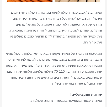
סאונה בתל אביב סגורה יכולה להיות בכל גודל, הכוללת גוף חימום
חשמלי העיצוב יכול להיות כל דבר ותלוי רק בדימיון הרוכש: עיצוב
מודרני של תא הסאונה, דלת זכוכית אטומה, כל סוג של מדפים
ומתלים, אזורים לשכיבה ולישיבה נוחה. לחווייה מדהימה מהסאונה,
ניתן לצייד את תא הסאונה בתאורת לדים הדומה כוכבים נופלים או
את אור הירח.
המוליכות התרמית של האוויר מקושרת באופן ישיר בלחות- ככול שהיא
מוגברת, האדם מתחמם בקצב מואץ משום כך, לעומת למרחץ הרוסי
המסורתי, לסאונה הפינית יש השפעה אחרת על המשתמש, היא יבשה
יותר. הטמפרטורה נעה בין 70-110 מעלות צלזיוס, הלחות של החמצן
שמתחממם באבנים לוהתות. רבים מרגישים את החום היבש מהנה
יותר וסובלים אותו רבות יותר בקלות
יתרונות פונקציונליים !
סאונות יבשות מאופיינות במספר יתרונות, שכוללות: