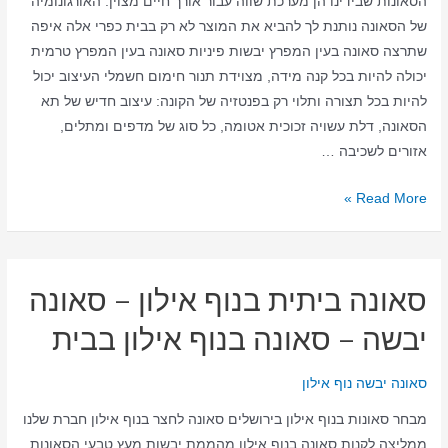
הסאונות שבידינו הן מערכת שווה עבור אורך חיים מצוין. האורגונומיה
של הסאונה נותנת לך להביא את המוצר לא רק בבית כפרי אלה איפה
שתרצה סאונה בעין המפרץ יבשות פיניות סאונה בעין המפרץ טרמית
יכולה להיות בכל קנה מידה, מצוידת תנור חימום חשמלי העיצוב יכול
להיות בכל תצורה ותלוי רק בפנטזיה של הקונה: עיצוב חדיש של תא
הסאונה, דלת עשויה זכוכית אטומה, כל סוג של מדפים ומתלים,
אזורים לשכיבה …
סאונה
Read More »
ביתית
בעין
המפרץ
סאונה ביתית בנוף אילון – סאונה
–
סאונה
יבשה – סאונה בנוף אילון בבית
יבשה
–
סאונה יבשה נוף אילון
סאונה
מבחר סאונות בנוף אילון בירושלים סאונה לחצר בנוף אילון חברת שלנו
בעין
ממליצה לקנות סאונה בנוף אילון מהממת יבשות מעץ טבעי הסאונות
המפרץ