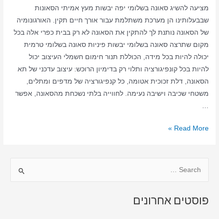
מציעה להשיג סאונה בשלומי יפה יבשות מעץ אמיתי הסאונות
אילון
שבבעלותינו הן מערכת משתלמת עבור אורך חיים תקין. האורגונומיה
בבית
של הסאונה נותנת לך להתקין את הסאונה לא רק בבית כפרי אלה בכל
מקום שתרצה סאונה בשלומי יבשות פיניות סאונה בשלומי טרמית
יכולה להיות בכל מידה, הכוללת תנור חימום חשמלי העיצוב יכול
להיות בכל קונפיגורציה ותלוי רק בדימיון הרוכש: עיצוב עדכני של תא
הסאונה, דלת זכוכית אטומה, כל קנפיגורציה של מדפים ומתלים,
משטחי שכיבה וישיבה נעימה. לחווייה בלתי נשכחת מהסאונה, אפשר
…
סאונה
Read More »
ביתית
בשלומי
S
–
סאונה
e
יבשה
a
פוסטים אחרונים
–
r
סאונה
c