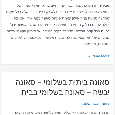
שבידינו הן מערכת שווה עבור אורך חיים בריא. האורגונומיה של
בבית
הסאונה נותנת לך להקים את הפריט לא רק בבית כפרי אלה בכל מקום
שתרצה סאונה בנוף אילון יבשות פיניות סאונה בנוף אילון אטומה
יכולה להיות בכל קנה מידה, מצוידת גוף חימום חשמלי העיצוב יכול
להיות בכל קונפיגורציה ותלוי רק בקנה המידה של דימיון הקונה: עיצוב
מתקדם של תא הסאונה, דלת זכוכית אטומה, כל אפשרות למדפים
ומתלים, מקומות …
סאונה
Read More »
ביתית
בנוף
אילון
סאונה ביתית בשלומי – סאונה
–
סאונה
יבשה – סאונה בשלומי בבית
יבשה
–
סאונה יבשה שלומי
סאונה
מבחר סאונות בשלומי בירושלים סאונה לחצר בשלומי חברת שלנו
בנוף