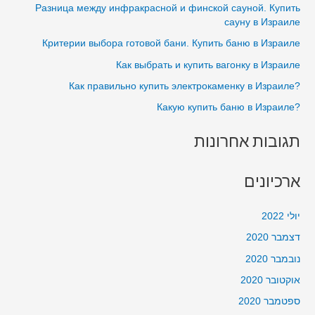
Разница между инфракрасной и финской сауной. Купить
בשלומי
h
сауну в Израиле
בבית
f
Критерии выбора готовой бани. Купить баню в Израиле
o
Как выбрать и купить вагонку в Израиле
r
?Как правильно купить электрокаменку в Израиле
:
?Какую купить баню в Израиле
תגובות אחרונות
ארכיונים
יולי 2022
דצמבר 2020
נובמבר 2020
אוקטובר 2020
ספטמבר 2020