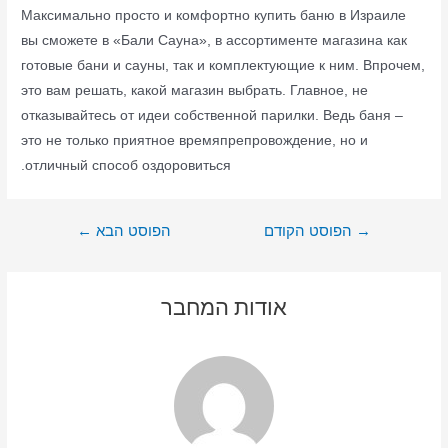
Максимально просто и комфортно купить баню в Израиле
вы сможете в «Бали Сауна», в ассортименте магазина как
готовые бани и сауны, так и комплектующие к ним. Впрочем,
это вам решать, какой магазин выбрать. Главное, не
отказывайтесь от идеи собственной парилки. Ведь баня –
это не только приятное времяпрепровождение, но и
отличный способ оздоровиться.
ניווט
→
הפוסט הקודם
הפוסט הבא
←
אודות המחבר