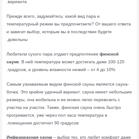
варианта.
Прежде всего, задумайтесь: какой вид пара и
температурный режим вы предпочитаете? От вашего ответа
и зависит выбор, которым вы в последствии будете
довольны.
Любители сухого пара отдают предпочтение
финской
сауне
. В ней температура может достигать даже 100-120
градусов, а уровень влажности низкий – от 4 до 10%.
Самым узнаваемым видом финской сауны является сауна-
бочка. Это крайне удачный вариант: сауна имеет небольшие
размеры, она мобильна и ее можно легко перевозить с
участка на участок. Также, финская сауна очень быстро
прогревается, уже через пол часа температура в
помещении достигнет 90 градусов.
Инфракрасная сауна
– выбор тех, кто любит комфорт даже