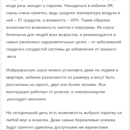
когда речь заходит о парилке. Находиться в кабинке ИК-
сауны очень приятно, ведь средняя температура воздуха в
ней – 37 градусов, а влажность – 40%. Таким образом
исключается возможность ожогов и перегрева. Ик-сауна
безопасна для людей всех возрастов, и рекомендуется в
самых различных оздоровительных целях – от заболеваний
сердечно-сосудистой системы до избавления от лишнего
веса.
Инфракрасную сауну можно установить даже на лоджии в
квартире, кабинки различаются по размеру и могут быть
рассчитаны на одного, двух или более человек. Вся
конструкция работает от розетки, а электроэнергию
расходует экономно.
На сегодняшний день есть возможность выбрать парилку на
любой вкус и кошелек. Даже самые бережливые хозяева
будут приятно удивлены доступными им вариантами.