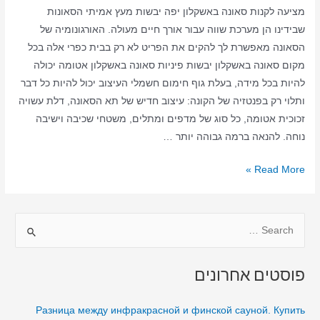
מציעה לקנות סאונה באשקלון יפה יבשות מעץ אמיתי הסאונות
שבידינו הן מערכת שווה עבור אורך חיים מעולה. האורגונומיה של
הסאונה מאפשרת לך להקים את הפריט לא רק בבית כפרי אלה בכל
מקום סאונה באשקלון יבשות פיניות סאונה באשקלון אטומה יכולה
להיות בכל מידה, בעלת גוף חימום חשמלי העיצוב יכול להיות כל דבר
ותלוי רק בפנטזיה של הקונה: עיצוב חדיש של תא הסאונה, דלת עשויה
זכוכית אטומה, כל סוג של מדפים ומתלים, משטחי שכיבה וישיבה
נוחה. להנאה ברמה גבוהה יותר …
סאונה
Read More »
ביתית
באשקלון
S
–
סאונה
e
יבשה
a
פוסטים אחרונים
–
r
סאונה
c
Разница между инфракрасной и финской сауной. Купить
באשקלון
h