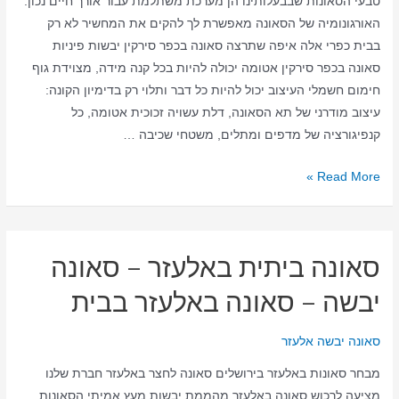
טבעי הסאונות שבבעלותינו הן מערכת משתלמת עבור אורך חיים נכון.
האורגונומיה של הסאונה מאפשרת לך להקים את המחשיר לא רק
בבית כפרי אלה איפה שתרצה סאונה בכפר סירקין יבשות פיניות
סאונה בכפר סירקין אטומה יכולה להיות בכל קנה מידה, מצוידת גוף
חימום חשמלי העיצוב יכול להיות כל דבר ותלוי רק בדימיון הקונה:
עיצוב מודרני של תא הסאונה, דלת עשויה זכוכית אטומה, כל
קנפיגורציה של מדפים ומתלים, משטחי שכיבה …
סאונה
Read More »
ביתית
בכפר
סירקין
סאונה ביתית באלעזר – סאונה
–
סאונה
יבשה – סאונה באלעזר בבית
יבשה
–
סאונה יבשה אלעזר
סאונה
מבחר סאונות באלעזר בירושלים סאונה לחצר באלעזר חברת שלנו
בכפר
מציעה לרכוש סאונה באלעזר מהממת יבשות מעץ אמיתי הסאונות
סירקין