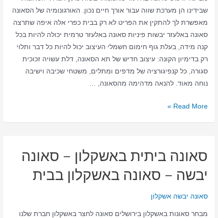
שבידינו הן מערכת שווה עבור אורך חיים נכון. האורגונומיה של הסאונה
בבית
מאפשרת לך להתקין את הפריט לא רק בבית כפרי אלה איפה שתרצה
סאונה באלעזר יבשות פיניות סאונה באלעזר טרמית יכולה להיות בכל
קנה מידה, בעלת גוף חימום חשמלי העיצוב יכול להיות כל דבר ותלוי
רק בדימיון הקונה: עיצוב חדיש של תא הסאונה, דלת עשויה זכוכית
סגורה, כל קנפיגורציה של מדפים ומתלים, משטחי שכיבה וישיבה
נוחה מאוד. להנאה מדהימה מהסאונה, …
סאונה
Read More »
ביתית
באלעזר
–
סאונה ביתית באשקלון – סאונה
סאונה
יבשה
יבשה – סאונה באשקלון בבית
–
סאונה
סאונה יבשה אשקלון
באלעזר
מבחר סאונות באשקלון בירושלים סאונה לחצר באשקלון חברת שלנו
בבית