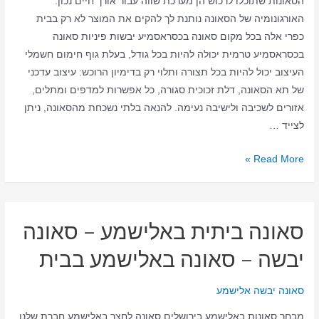
הסאונות שתוכלו לרכוש הן מערכת שווה עבור אורך חיים נכון.
האורגונומיה של הסאונה נותנת לך להקים את המוצר לא רק בבית
כפרי אלה בכל מקום סאונה בכסראסמיע יבשות פיניות סאונה
בכסראסמיע טרמית יכולה להיות בכל גודל, בעלת גוף חימום חשמלי
העיצוב יכול להיות בכל תצורה ותלוי רק בדימיון הרוכש: עיצוב עדכני
של תא הסאונה, דלת זכוכית סגורה, כל אפשרות למדפים ומתלים,
אזורים לשכיבה ולישיבה נעימה. להנאה בלתי נשכחת מהסאונה, ניתן
לצייד …
סאונה
Read More »
ביתית
בכסראסמיע
–
סאונה ביתית באלישמע – סאונה
סאונה
יבשה
יבשה – סאונה באלישמע בבית
–
סאונה
סאונה יבשה אלישמע
בכסראסמיע
מבחר סאונות באלישמע בירושלים סאונה לחצר באלישמע חברת שלנו
בבית