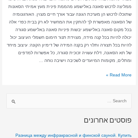
ממליצה לרכוש סאונה באלישמע מהממת פינית מעץ אמיתי הסאונות
שתוכלו לרכוש הן מערכת הגונה עבור אורך חיים מצוין. האורגונומיה
של הסאונה מאפשרת לך להתקין את המחשיר לא רק בבית כפרי אלה
בכל מקום סאונה באלישמע יבשות פיניות סאונה באלישמע סגורה
יכולה להיות בכל קנה מידה, מצוידת תנור חימום חשמלי העיצוב יכול
להיות בכל תצורה ותלוי רק בקנה המידה של דימיון הקונה: עיצוב מיחד
של תא הסאונה, דלת עשויה זכוכית סגורה, כל אפשרות למדפים
ומתלים, מקומות המיועדים לשכיבה וישיבה נוחה …
סאונה
Read More »
ביתית
באלישמע
S
–
סאונה
e
יבשה
a
פוסטים אחרונים
–
r
סאונה
c
Разница между инфракрасной и финской сауной. Купить
באלישמע