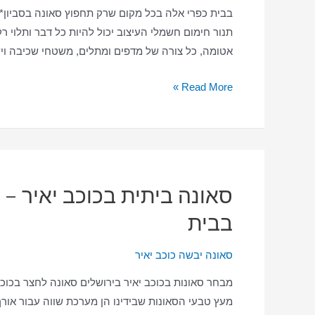
בבית כפרי אלה בכל מקום שרק תחפוץ סאונה בסביון* י
תנור חימום חשמלי העיצוב יכול להיות כל דבר ותלוי ר
אטומה, כל צורה של מדפים ומתלים, משטחי שכיבה ויש
סאונה
Read More »
ביתית
בסביון*
–
סאונה
יבשה
סאונה ביתית בכוכב יאיר – 
–
בבית
סאונה
בסביון*
סאונה יבשה כוכב יאיר
בבית
מבחר סאונות בכוכב יאיר בירושלים סאונה לחצר בכוכ
מעץ טבעי הסאונות שבידינו הן מערכת שווה עבור אור