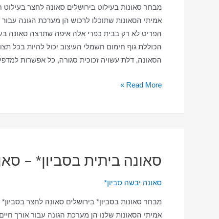
מבחר סאונות בעילוט בירושלים סאונה לחצר בעילוט 
בקרית
אמיתי הסאונות שתוכלו לרכוש הן מערכת הגונה עבור א
יערים
הפריט לא רק בבית כפרי אלה איפה שתרצה סאונה בעיל
בבית
הכוללת גוף חימום חשמלי העיצוב יכול להיות בכל תצו
הסאונה, דלת עשויה זכוכית סגורה, כל אפשרות למדפי
סאונה
Read More »
ביתית
בעילוט
–
סאונה
יבשה
סאונה ביתית בסביון* – סאו
–
סאונה
סאונה יבשה סביון*
בעילוט
מבחר סאונות בסביון* בירושלים סאונה לחצר בסביון*
בבית
אמיתי הסאונות שלנו הן מערכת הגונה עבור אורך חיים