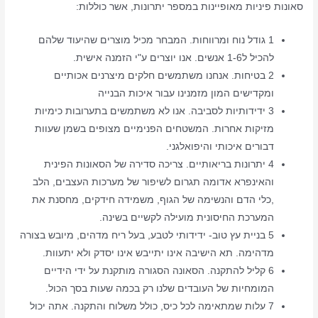
סאונות פיניות מאופיינות במספר יתרונות, אשר כוללות:
1 גודל נוח ומרווחות. המבחר מכיל מוצרים שהיעוד שלהם
להכיל ל1-6 אנשים. אנו יוצרים ע"י הזמנה אישית.
2 בטיחות. אנחנו משתמשים חלקים מיצרנים אכותיים
ומקדישים המון מזמנינו עבור איכות הבנייה
3 ידידותיות לסביבה. אנו לא משתמשים בתערובות כימיות
מזיקות אחרות. המשטחים הפנימיים מצופים בשמן שעוות
דבורים איכותי והיפואלגני.
4 יתרונות בריאותיים. צריכה סדירה של הסאונות הפינית
והאינפרא אדומה תגרום לשיפור של מערכות העצבים, הלב
,כלי הדם והנשימה של הגוף, משמידה חידקים, מחסנת את
המערכת החיסונית מועילה לקשיים בשינה.
5 בניית עץ טוב- ידידותי לטבע, בעל ריח מדהים, מיובש בצורה
מדהימה. תא הישיבה אינו יתייבש אינו יסדק ולא יתעוות.
6 קליל להתקנה. הסאונה הסגורה מותקנת על ידי הידיים
המומחיות של העובדים שלנו רק בכמה שעות בסך הכול.
7 עלות שמתאימה לכל כיס, כולל משלוח והתקנה. אתה יכול