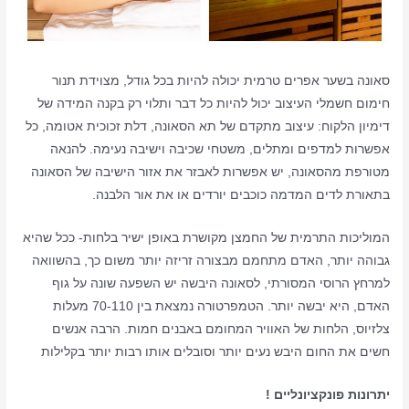
סאונה בשער אפרים טרמית יכולה להיות בכל גודל, מצוידת תנור
חימום חשמלי העיצוב יכול להיות כל דבר ותלוי רק בקנה המידה של
דימיון הלקוח: עיצוב מתקדם של תא הסאונה, דלת זכוכית אטומה, כל
אפשרות למדפים ומתלים, משטחי שכיבה וישיבה נעימה. להנאה
מטורפת מהסאונה, יש אפשרות לאבזר את אזור הישיבה של הסאונה
בתאורת לדים המדמה כוכבים יורדים או את אור הלבנה.
המוליכות התרמית של החמצן מקושרת באופן ישיר בלחות- ככל שהיא
גבוהה יותר, האדם מתחמם מבצורה זריזה יותר משום כך, בהשוואה
למרחץ הרוסי המסורתי, לסאונה היבשה יש השפעה שונה על גוף
האדם, היא יבשה יותר. הטמפרטורה נמצאת בין 70-110 מעלות
צלזיוס, הלחות של האוויר המחומם באבנים חמות. הרבה אנשים
חשים את החום היבש נעים יותר וסובלים אותו רבות יותר בקלילות
יתרונות פונקציונליים !