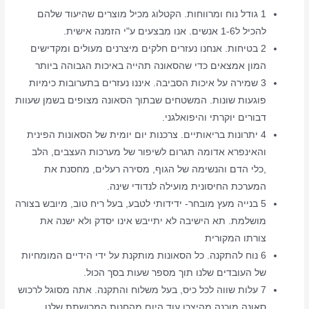
1 גודל נוח ומרווחות. הקטלוג מכיל מוצרים שהיעוד שלהם
להכיל ל1-6 אנשים. אנו מבצעים ע"י הזמנה אישית.
2 בטיחות. אנחנו נעזרים חלקים מיצרנים מעולים ומקדישים
המון אמצאים כדי שהסאונה תהייה באיכות הגבוהה ביותר
3 שמירה על איכות הסביבה. איננו נעזרים בתערובות כימיות
פוגעות שונות. המשטחים שבתוך הסאונה מצופים בשמן שעוות
דבורים יוקרתי והיפואלגני.
4 יתרונות בריאותיים. צרכנות יום יומית של הסאונות הפינית
והאינפרא אדומה תגרום לשיפור של מערכות העצבים, הלב
,כלי הדם והנשימה של הגוף, מסירה רעלים, מחסנת את
המערכת החיסונית מועילה לנדודי שינה.
5 בנייה מעץ מובחר- ידידותי לטבע, בעל ריח טוב, מיובש בצורה
מושלמת. תא הישיבה לא יתייבש אינו יסדק ולא ישנה את
צורתו המקורית
6 נוח להתקנה. כל הסאונות מותקנת על ידי הידיים המומחיות
של העובדים שלנו תוך מספר שעות בסך הכול.
7 עלות שווה לכל כיס, בעל משלוח והתקנה. אתה מסוגל לרכוש
סאונה מוכנה מהיצרן עוד היום מהחנות המרושתת שלנו.