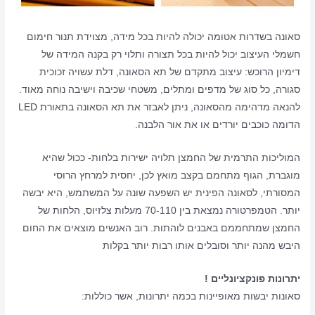
סאונה בשדרות אטומה יכולה להיות בכל מידה, מצוידת תנור חימום
חשמלי העיצוב יכול להיות בכל תצורה ותלוי רק בקנה המידה של
דימיון הרוכש: עיצוב מתקדם של תא הסאונה, דלת עשויה זכוכית
סגורה, כל סוג של מדפים ומתלים, משטחי שכיבה וישיבה נוחה מאוד.
להנאה מדהימה מהסאונה, ניתן לאבזר את תא הסאונה בתאורת LED
הדומה כוכבים יורדים או את אור הלבנה.
המוליכות התרמית של החמצן תלויה ישירות בלחות- ככול שהיא
מוגברת, הגוף מתחמם בקצב מואץ לכן, יחסית למרחץ הרוסי
המסורתי, לסאונה הפינית יש השפעה שונה על המשתמש, היא יבשה
יותר. הטמפרטורה נמצאת בין 70-110 מעלות צלזיוס, הלחות של
החמצן שמתחממם באבנים לוהתות. רוב האנשים מוצאים את החום
היבש מהנה יותר וסובלים אותו רבות יותר בקלות
יתרונות פונקציונליים !
סאונות יבשות מאופיינות בכמה יתרונות, אשר כוללות: