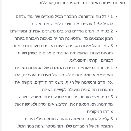
סאונות פיניות מאופיינות במספר יתרונות, שכוללות:
1 גודל נוח ומרווחות. המבחר מכיל מוצרים שהיעוד שלהם
להכיל ל1-6 אנשים. אנו יוצרים לפי הזמנה אישית.
2 בטיחות. אנחנו נעזרים ברכיבים מיצרנים אמינים ומקדישים
המון אמצאים כדי שהסאונה תהייה באיכות הגבוהה ביותר
3 שמירה על איכות הסביבה. איננו נעזרים בתערובות כימיות
פוגעות שונות. המשטחים הפנימיים מכוסים בשמן שעוות
דבורים יוקרתי והיפואלגני.
4 יתרונות בריאותיים. צריכה מתמדת של הסאונות הפינית
והאינפרא אדומה תגרום לשיפור של מערכות העצבים, הלב
,כלי הדם והנשימה של הגוף, משמידה חידקים, מקשה את
המערכת החיסונית מועילה לקשיים בשינה.
5 בנייה מעץ מובחר- ידידותי לטבע, ריחני, מיובש בצורה
מדהימה. תא הסאונה אינו יתייבש אינו יסדק ולא ישנה את
צורתו המקורית
6 קליל להתקנה. הסאונה הסגורה מותקנת ע"י הידיים
המומחיות של העובדים שלנו תוך מספר שעות בסך הכול.