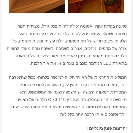
סאונה בקרית עקרון אטומה יכולה להיות בכל גודל, מצוידת תנור
חימום חשמלי העיצוב יכול להיות כל דבר ותלוי רק בפנטזיה של
הלקוח: עיצוב חדיש של תא הסאונה, דלת עשויה זכוכית אטומה, כל
צורה של מדפים ומתלים, אזורים לשכיבה ולישיבה נוחה מאוד. לחווייה
בלתי נשכחת מהסאונה, ניתן לאבזר את אזור הישיבה של הסאונה
בתאורת LED המדמה כוכבים צונחים או את אור הלבנה.
המוליכות התרמית של האוויר תלויה למעשה בלחות- ככול שהיא רבה
יותר, האדם מתחמם בקצב מואץ לכן, בהשוואה למרחץ הרוסי
המסורתי, לסאונה היבשה יש השפעה שונה על המשתמש, היא
מייבשת יותר. הטמפרטורה נעה בין 70-110 C הלחות של האוויר
המחומם באבנים חמות. רוב האנשים מוצאים את החום היבש נעים
יותר וסובלים אותו הרבה יותר בקלילות
יתרונות פונקציונליים !