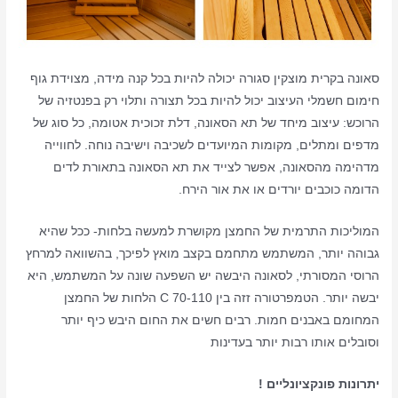
סאונה בקרית מוצקין סגורה יכולה להיות בכל קנה מידה, מצוידת גוף
חימום חשמלי העיצוב יכול להיות בכל תצורה ותלוי רק בפנטזיה של
הרוכש: עיצוב מיחד של תא הסאונה, דלת זכוכית אטומה, כל סוג של
מדפים ומתלים, מקומות המיועדים לשכיבה וישיבה נוחה. לחווייה
מדהימה מהסאונה, אפשר לצייד את תא הסאונה בתאורת לדים
הדומה כוכבים יורדים או את אור הירח.
המוליכות התרמית של החמצן מקושרת למעשה בלחות- ככל שהיא
גבוהה יותר, המשתמש מתחמם בקצב מואץ לפיכך, בהשוואה למרחץ
הרוסי המסורתי, לסאונה היבשה יש השפעה שונה על המשתמש, היא
יבשה יותר. הטמפרטורה זזה בין 70-110 C הלחות של החמצן
המחומם באבנים חמות. רבים חשים את החום היבש כיף יותר
וסובלים אותו רבות יותר בעדינות
יתרונות פונקציונליים !