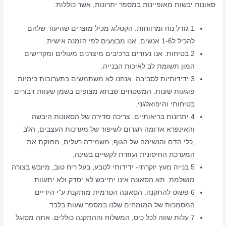
סאונות יבשות מאופיינות במספר יתרונות, אשר כוללות:
1 גודל נוח ומרווחות. הקטלוג מכיל מוצרים שהיעוד שלהם
להכיל ל1-6 אנשים. אנו מבצעים לפי הזמנה אישית.
2 בטיחות. אנו נעזרים ברכיבים מיצרנים מעולים ומקדישים
המון תשומת לב לאיכות הבנייה.
3 ידידותיות לסביבה. אנחנו לא משתמשים בתערובות כימיות
פוגעות שונות. המשטחים שבתא מצופים בשמן שעוות דבורים
בטיחותי והיפואלגני.
4 יתרונות בריאותיים. צריכה סדירה של הסאונות היבשה
והאינפרא אדומה תגרום לשיפור של מערכות העצבים, הלב
,כלי הדם והנשימה של הגוף, משמידה רעלים, מחזקת את
המערכת החיסונית ועוזרת לקשיים בשינה.
5 בנייה מעץ יוקרתי- ידידותי לטבע, בעל ריח טוב, מיובש בצורה
מושלמת. תא הסאונה אינו יתייבש לא יסדק ולא יתעוות.
6 פשוט להתקנה. הסאונה הטרמית מותקנת ע"י הידיים
המסמכות של המומחים שלנו במספר שעות בלבד.
7 עלות שווה לכל כיס, המשלוח וההתקנה כוללים. אתה מסוגל