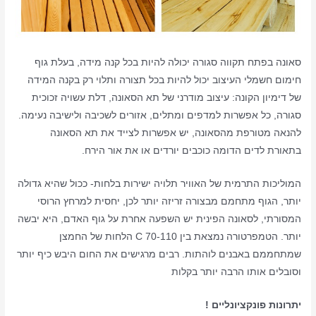
סאונה בפתח תקווה סגורה יכולה להיות בכל קנה מידה, בעלת גוף
חימום חשמלי העיצוב יכול להיות בכל תצורה ותלוי רק בקנה המידה
של דימיון הקונה: עיצוב מודרני של תא הסאונה, דלת עשויה זכוכית
סגורה, כל אפשרות למדפים ומתלים, אזורים לשכיבה ולישיבה נעימה.
להנאה מטורפת מהסאונה, יש אפשרות לצייד את תא הסאונה
בתאורת לדים הדומה כוכבים יורדים או את אור הירח.
המוליכות התרמית של האוויר תלויה ישירות בלחות- ככול שהיא גדולה
יותר, הגוף מתחמם מבצורה זריזה יותר לכן, יחסית למרחץ הרוסי
המסורתי, לסאונה הפינית יש השפעה אחרת על גוף האדם, היא יבשה
יותר. הטמפרטורה נמצאת בין 70-110 C הלחות של החמצן
שמתחממם באבנים לוהתות. רבים מרגישים את החום היבש כיף יותר
וסובלים אותו הרבה יותר בקלות
יתרונות פונקציונליים !