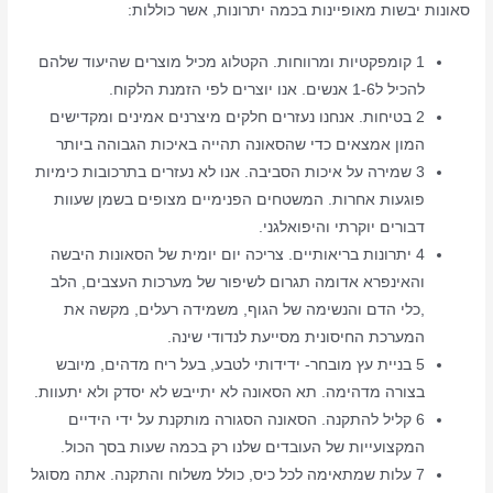
סאונות יבשות מאופיינות בכמה יתרונות, אשר כוללות:
1 קומפקטיות ומרווחות. הקטלוג מכיל מוצרים שהיעוד שלהם
להכיל ל1-6 אנשים. אנו יוצרים לפי הזמנת הלקוח.
2 בטיחות. אנחנו נעזרים חלקים מיצרנים אמינים ומקדישים
המון אמצאים כדי שהסאונה תהייה באיכות הגבוהה ביותר
3 שמירה על איכות הסביבה. אנו לא נעזרים בתרכובות כימיות
פוגעות אחרות. המשטחים הפנימיים מצופים בשמן שעוות
דבורים יוקרתי והיפואלגני.
4 יתרונות בריאותיים. צריכה יום יומית של הסאונות היבשה
והאינפרא אדומה תגרום לשיפור של מערכות העצבים, הלב
,כלי הדם והנשימה של הגוף, משמידה רעלים, מקשה את
המערכת החיסונית מסייעת לנדודי שינה.
5 בניית עץ מובחר- ידידותי לטבע, בעל ריח מדהים, מיובש
בצורה מדהימה. תא הסאונה לא יתייבש לא יסדק ולא יתעוות.
6 קליל להתקנה. הסאונה הסגורה מותקנת על ידי הידיים
המקצועייות של העובדים שלנו רק בכמה שעות בסך הכול.
7 עלות שמתאימה לכל כיס, כולל משלוח והתקנה. אתה מסוגל