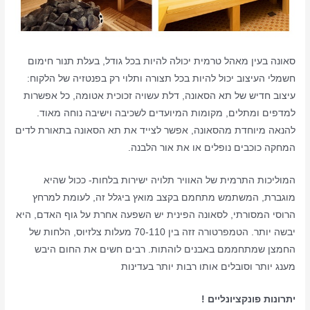
סאונה בעין מאהל טרמית יכולה להיות בכל גודל, בעלת תנור חימום
חשמלי העיצוב יכול להיות בכל תצורה ותלוי רק בפנטזיה של הלקוח:
עיצוב חדיש של תא הסאונה, דלת עשויה זכוכית אטומה, כל אפשרות
למדפים ומתלים, מקומות המיועדים לשכיבה וישיבה נוחה מאוד.
להנאה מיוחדת מהסאונה, אפשר לצייד את תא הסאונה בתאורת לדים
המחקה כוכבים נופלים או את אור הלבנה.
המוליכות התרמית של האוויר תלויה ישירות בלחות- ככול שהיא
מוגברת, המשתמש מתחמם בקצב מואץ ביגלל זה, לעומת למרחץ
הרוסי המסורתי, לסאונה הפינית יש השפעה אחרת על גוף האדם, היא
יבשה יותר. הטמפרטורה זזה בין 70-110 מעלות צלזיוס, הלחות של
החמצן שמתחממם באבנים לוהתות. רבים חשים את החום היבש
מענג יותר וסובלים אותו רבות יותר בעדינות
יתרונות פונקציונליים !