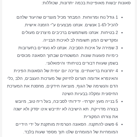
סאונות יבשות מאופיינות בכמה יתרונות, שכוללות:
1 גודל נוח ומרווחות. המבחר מכיל מוצרים שהיעוד שלהם
להכיל ל1-6 אנשים. אנחנו מבצעים ע"י הזמנה אישית.
2 בטיחות. אנחנו משתמשים ברכיבים מיצרנים מעולים
ומקדישים המון תשומת לב לאיכות הבנייה.
3 שמירה על איכות הסביבה. אנחנו לא נעזרים בתערובות
כימיות פוגעות שונות. המשטחים שבתוך הסאונה מכוסים
בשמן שעוות דבורים בטיחותי והיפואלגני.
4 יתרונות בריאותיים. צריכה יום יומית של הסאונות הפינית
והאינפרא אדומה תגרום לחיזוק של מערכות העצבים, הלב ,כלי
הדם והנשימה של הגוף, מוציאה חידקים, מחסנת את המערכת
החיסונית ומקלה בבעיות השינה
5 בנייה מעץ יוקרתי- ידידותי לסביבה, בעל ריח טוב, מיובש
בצורה מדוייקת. תא הישיבה לא יתייבש אינו יסדק ולא ישנה
את צורתו המקורית
6 פשוט להתקנה. הסאונה הטרמית מותקנת על ידי הידיים
המומחיות של המומחים שלנו תוך מספר שעות בלבד.