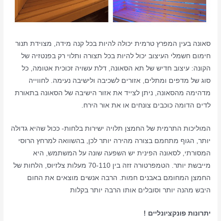
סאונה בעין המפרץ טרמית יכולה להיות בכל קנה מידה, מצוידת תנור
חימום חשמלי העיצוב יכול להיות בכל תצורה ותלוי רק בפנטזיה של
הקונה: עיצוב חדיש של תא הסאונה, דלת עשויה זכוכית אטומה, כל
סוג של מדפים ומתלים, אזורים לשכיבה ולישיבה נעימה. לחווייה
מדהימה מהסאונה, ניתן לצייד את אזור הישיבה של הסאונה בתאורת
לדים הדומה כוכבים צונחים או את אור הירח.
המוליכות התרמית של החמצן תלויה ישירות בלחות- ככול שהיא גדולה
יותר, הגוף מתחמם בצורה מהירה יותר לכן, בהשוואה למרחץ הרוסי
המסורתי, לסאונה הפינית יש השפעה שונה על המשתמש, היא
מייבשת יותר. הטמפרטורה זזה בין 70-110 מעלות צלזיוס, הלחות של
החמצן המחומם באבנים חמות. הרבה אנשים מוצאים את החום
היבש מהנה יותר וסובלים אותו הרבה יותר בקלות
יתרונות פונקציונליים !