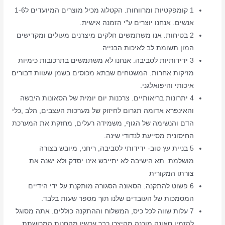
1 קומפקטיות ומרווחות. הקטלוג מכיל מוצרים המיועדים ל1-6
אנשים. אנחנו יוצרים ע"י הזמנה אישית.
2 בטיחות. אנו משתמשים חלקים מיצרנים מעולים ומקדישים
המון תשומת לב לאיכות הבנייה.
3 ידידותיות לסביבה. אנחנו לא משתמשים בתרכובות כימיות
מזיקות אחרות. המשטחים שבתא מכוסים בשמן שעוות דבורים
איכותי והיפואלגני.
4 יתרונות בריאותיים. צרכנות יום יומית של הסאונות היבשה
והאינפרא אדומה תגרום לחיזוק של מערכות העצבים, הלב ,כלי
הדם והנשימה של הגוף, משמידה רעלים, מחזקת את המערכת
החיסונית מסייעת לנדודי שינה.
5 בניית עץ טוב- ידידותי לסביבה, ריחני, מיובש בצורה
מושלמת. תא הישיבה לא יתייבש אינו יסדק ולא ישנה את
צורתו המקורית
6 פשוט להתקנה. הסאונה הסגורה מותקנת על ידי הידיים
המסמכות של העובדים שלנו תוך מספר שעות בלבד.
7 עלות שווה לכל כיס, המשלוח וההתקנה כוללים. אתה מסוגל
להזמין סאונה מוכנה מהיצרן כבר עכשיו מהחנות המרושתת