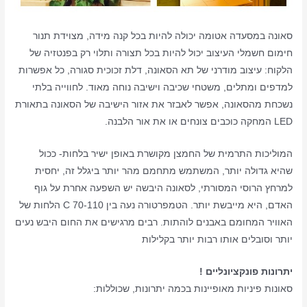
סאונה במסעדה אטומה יכולה להיות בכל קנה מידה, מצוידת תנור
חימום חשמלי העיצוב יכול להיות בכל תצורה ותלוי רק בפנטזיה של
הלקוח: עיצוב מודרני של תא הסאונה, דלת זכוכית סגורה, כל אפשרות
למדפים ומתלים, משטחי שכיבה וישיבה נוחה מאוד. לחווייה בלתי
נשכחת מהסאונה, אפשר לאבזר את אזור הישיבה של הסאונה בתאורת
LED המחקה כוכבים צונחים או את אור הלבנה.
המוליכות התרמית של החמצן מקושרת באופן ישיר בלחות- ככול
שהיא גדולה יותר, המשתמש מתחמם מהר יותר ביגלל זה, יחסית
למרחץ הרוסי המסורתי, לסאונה היבשה יש השפעה אחרת על גוף
האדם, היא מייבשת יותר. הטמפרטורה נעה בין 70-110 C הלחות של
האוויר המחומם באבנים לוהתות. רבים מרגישים את החום היבש נעים
יותר וסובלים אותו רבות יותר בקלילות
יתרונות פונקציונליים !
סאונות פיניות מאופיינות בכמה יתרונות, שכוללות: