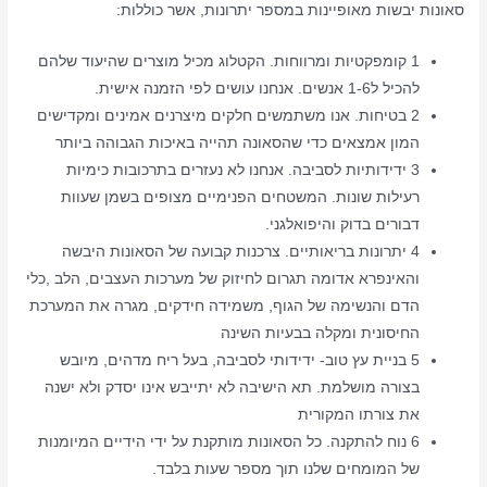
סאונות יבשות מאופיינות במספר יתרונות, אשר כוללות:
1 קומפקטיות ומרווחות. הקטלוג מכיל מוצרים שהיעוד שלהם
להכיל ל1-6 אנשים. אנחנו עושים לפי הזמנה אישית.
2 בטיחות. אנו משתמשים חלקים מיצרנים אמינים ומקדישים
המון אמצאים כדי שהסאונה תהייה באיכות הגבוהה ביותר
3 ידידותיות לסביבה. אנחנו לא נעזרים בתרכובות כימיות
רעילות שונות. המשטחים הפנימיים מצופים בשמן שעוות
דבורים בדוק והיפואלגני.
4 יתרונות בריאותיים. צרכנות קבועה של הסאונות היבשה
והאינפרא אדומה תגרום לחיזוק של מערכות העצבים, הלב ,כלי
הדם והנשימה של הגוף, משמידה חידקים, מגרה את המערכת
החיסונית ומקלה בבעיות השינה
5 בניית עץ טוב- ידידותי לסביבה, בעל ריח מדהים, מיובש
בצורה מושלמת. תא הישיבה לא יתייבש אינו יסדק ולא ישנה
את צורתו המקורית
6 נוח להתקנה. כל הסאונות מותקנת על ידי הידיים המיומנות
של המומחים שלנו תוך מספר שעות בלבד.