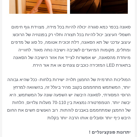
סאונה בכפר כמא סגורה יכולה להיות בכל מידה, מצוידת גוף חימום
חשמלי העיצוב יכול להיות בכל תצורה ותלוי רק בפנטזיה של הרוכש:
עיצוב עדכני של תא הסאונה, דלת זכוכית אטומה, כל סוג של מדפים
ומתלים, מקומות המיועדים לשכיבה וישיבה נוחה מאוד. לחווייה
מיוחדת מהסאונה, יש אפשרות לצייד את אזור הישיבה של הסאונה
בתאורת LED המזכירה כוכבים צונחים או את אור הירח.
המוליכות התרמית של החמצן תלויה ישירות בלחות- ככל שהיא גבוהה
יותר, המשתמש מתחממם בקצב מהיר ביגלל זה, בהשוואה למרחץ
הרוסי המסורתי, לסאונה היבשה יש השפעה שונה על המשתמש, היא
יבשה יותר. הטמפרטורה נמצאת בין 70-110 מעלות צלזיוס, הלחות
של החמצן שמתחממם באבנים לוהתות. רוב האנשים חשים את החום
היבש כיף יותר וסובלים אותו הרבה יותר בקלות
יתרונות פונקציונליים !