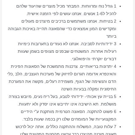
1 גודל נוח ומרווחות. המבחר מכיל מוצרים שהיעוד שלהם
להכיל ל1-6 אנשים. אנחנו עושים לפי הזמנה אישית.
2 בטיחות. אנחנו משתמשים ברכיבים מיצרנים מעולים
ומקדישים המון אמצאים כדי שהסאונה תהייה באיכות הגבוהה
ביותר
3 ידידותיות לסביבה. אנחנו לא נעזרים בתערובות כימיות
רעילות אחרות. המשטחים שבפנים מצופים בשמן שעוות
דבורים יוקרתי והיפואלגני.
4 יתרונות בריאותיים. צרכנות מתמשכת של הסאונות הפינית
והאינפרא אדומה תגרום לחיזוק של מערכות העצבים, הלב ,כלי
הדם והנשימה של הגוף, משמידה רעלים, מקשה את המערכת
החיסונית ומקלה בבעיות השינה
5 בניית עץ אכותי- ידידותי לטבע, בעל ריח נעים, מיובש בצורה
מושלמת. תא הישיבה אינו יתייבש אינו יסדק ולא יתעוות.
6 פשוט להתקנה. הסאונה הטרמית מותקנת ע"י הידיים
המקצועייות של המומחים שלנו רק בכמה שעות בלבד.
7 עלות טובה, המשלוח וההתקנה כוללים. אתה יכול לרכוש
סאונה מוכנה מהיצרן כבר עכשיו מהחנות המקוונת שלנו.