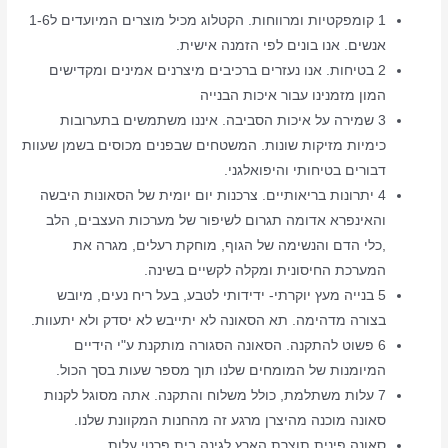
1 קומפקטיות ומרווחות. הקטלוג מכיל מוצרים המיועדים ל1-6
אנשים. אנו בונים לפי הזמנה אישית.
2 בטיחות. אנו נעזרים ברכיבים מיצרנים אמינים ומקדישים
המון מזמנינו עבור איכות הבנייה
3 שמירה על איכות הסביבה. איננו משתמשים בתערובות
כימיות מזיקות שונות. המשטחים שבפנים מכוסים בשמן שעוות
דבורים בטיחותי והיפואלגני.
4 יתרונות בריאותיים. צרכנות יום יומית של הסאונות היבשה
והאינפרא אדומה תגרום לשיפור של מערכות העצבים, הלב
,כלי הדם והנשימה של הגוף, מוחקת רעלים, מגרה את
המערכת החיסונית ומקלה לקשיים בשינה.
5 בנייה מעץ יוקרתי- ידידותי לטבע, בעל ריח נעים, מיובש
בצורה מדהימה. תא הסאונה לא יתייבש לא יסדק ולא יתעוות.
6 פשוט להתקנה. הסאונה הסגורה מותקנת ע"י הידיים
המיומנות של המומחים שלנו תוך מספר שעות בסך הכול.
7 עלות משתלמת, כולל משלוח והתקנה. אתה מסוגל לקנות
סאונה מוכנה מהיצרן מרגע זה מהחנות המקוונת שלנו.
סאונה פינית תוצרת הארץ לגינה בית פרטי עלות