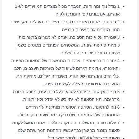
1 גודל נוח ומרווחות. המבחר מכיל מוצרים המיועדים ל1-6
אנשים. אנו בונים לפי הזמנת הלקוח.
2 בטיחות. אנחנו נעזרים ברכיבים מיצרנים מעולים ומקדישים
המון מזמנינו עבור איכות הבנייה
3 שמירה על איכות הסביבה. אנחנו לא נעזרים בתערובות
כימיות פוגעות שונות. המשטחים הפנימיים מכוסים בשמן
שעוות דבורים יוקרתי והיפואלגני.
4 יתרונות בריאותיים. צרכנות מתמשכת של הסאונות הפינית
והאינפרא אדומה תגרום לשיפור של מערכות העצבים, הלב
,כלי הדם והנשימה של הגוף, משמידה רעלים, מחזקת את
המערכת החיסונית מועילה לקשיים בשינה.
5 בניית עץ טוב- ידידותי לטבע, בעל ריח נעים, מיובש בצורה
מדהימה. תא הסאונה לא יתייבש לא יסדק ולא יתעוות.
6 נוח להתקנה. הסאונה הטרמית מותקנת ע"י הידיים
המסמכות של המומחים שלנו רק בכמה שעות בסך הכול.
7 עלות טובה, המשלוח וההתקנה כוללים. אתה מסוגל לקנות
סאונה מוכנה מהיצרן כבר עכשיו מהחנות המרושתת שלנו.
סאונה בישראל HARVIA לחדר כושר דיל