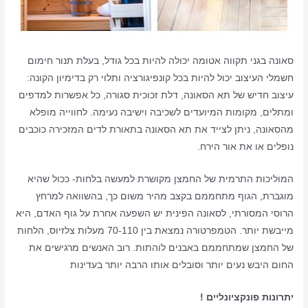
סאונה בגני תקווה אטומה יכולה להיות בכל גודל, בעלת תנור חימום
חשמלי העיצוב יכול להיות בכל קונפיגורציה ותלוי רק בדימיון הקונה:
עיצוב חדיש של תא הסאונה, דלת זכוכית סגורה, כל אפשרות למדפים
ומתלים, מקומות המיועדים לשכיבה וישיבה נעימה. לחווייה מופלא
מהסאונה, ניתן לצייד את תא הסאונה בתאורת לדים המזכירה כוכבים
נופלים או את אור הירח.
המוליכות התרמית של החמצן מקושרת למעשה בלחות- ככול שהיא
מוגברת, הגוף מתחממם בקצב מהיר משום כך, בהשוואה למרחץ
הרוסי המסורתי, לסאונה הפינית יש השפעה אחרת על גוף האדם, היא
מייבשת יותר. הטמפרטורה נמצאת בין 70-110 מעלות צלזיוס, הלחות
של החמצן שמתחממם באבנים לוהתות. רוב האנשים מרגישים את
החום היבש נעים יותר וסובלים אותו הרבה יותר בעדינות
יתרונות פונקציונליים !