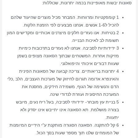
סאונות יבשות מאופיינות בכמה יתרונות, שכוללות:
1 קומפקטיות ומרווחות. המבחר מכיל מוצרים שהיעוד שלהם
להכיל ל1-6 אנשים. אנחנו מבצעים לפי הזמנת הלקוח.
2 בטיחות. אנו נעזרים חלקים מיצרנים אכותיים ומקדישים המון
תשומת לב לאיכות הבנייה.
3 ידידותיות לסביבה. אנחנו לא נעזרים בתרכובות כימיות
מזיקות אחרות. המשטחים שבתוך הסאונה מצופים בשמן
שעוות דבורים איכותי והיפואלגני.
4 יתרונות בריאותיים. צריכה קבועה של הסאונות הפינית
והאינפרא אדומה תגרום לחיזוק של מערכות העצבים, הלב ,כלי
הדם והנשימה של הגוף, משמידה חידקים, מחסנת את
המערכת החיסונית ועוזרת לנדודי שינה.
5 בניית עץ מובחר- ידידותי לסביבה, בעל ריח נעים, מיובש
בצורה מושלמת. תא הסאונה אינו יתייבש אינו יסדק ולא
יתעוות.
6 קל להתקנה. הסאונה הסגורה מותקנת ע"י הידיים המיומנות
של המומחים שלנו תוך מספר שעות בסך הכול.