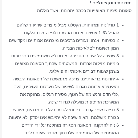
יתרונות פונקציונליים !
סאונות פיניות מאופיינות בכמה יתרונות, אשר כוללות:
1 גודל נוח ומרווחות. הקטלוג מכיל מוצרים שהיעוד שלהם
להכיל ל1-6 אנשים. אנחנו מבצעים לפי הזמנת הלקוח.
2 בטיחות. אנחנו נעזרים ברכיבים מיצרנים אכותיים ומקדישים
המון תשומת לב לאיכות הבנייה.
3 שמירה על איכות הסביבה. אנחנו לא משתמשים בתרכובות
כימיות מזיקות אחרות. המשטחים שבתוך הסאונה מצופים
בשמן שעוות דבורים איכותי והיפואלגני.
4 יתרונות בריאותיים. צריכה מתמשכת של הסאונות היבשה
והאינפרא אדומה תגרום לשיפור של מערכות העצבים, הלב
,כלי הדם והנשימה של הגוף, מסירה רעלים, מחזקת את
המערכת החיסונית מועילה לנדודי שינה.
5 בנייה מעץ יוקרתי- ידידותי לטבע, בעל ריח מדהים, מיובש
בצורה מושלמת. תא הישיבה לא יתייבש אינו יסדק ולא יתעוות.
6 נוח להתקנה. הסאונה הסגורה מותקנת על ידי הידיים
המומחיות של המומחים שלנו תוך מספר שעות בלבד.