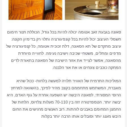
סאונה בגבעת זאב אטומה יכולה להיות בכל גודל, הכוללת תנור חימום
חשמלי העיצוב יכול להיות בכל קונפיגורציה ותלוי רק בדימיון הקונה:
עיצוב מתקדם של תא הסאונה, דלת זכוכית אטומה, כל קנפיגורציה של
מדפים ומתלים, משטחי שכיבה וישיבה נעימה. לחווייה מיוחדת
מהסאונה, אפשר לצייד את אזור הישיבה של הסאונה בתאורת לדים
המחקה כוכבים צונחים או את אור הלבנה.
המוליכות התרמית של האוויר תלויה למעשה בלחות- ככול שהיא
מוגברת, המשתמש מתחממם בקצב מהיר לפיכך, בהשוואה למרחץ
הרוסי המסורתי, לסאונה היבשה יש השפעה אחרת על גוף האדם, היא
יבשה יותר. הטמפרטורה זזה בין 70-110 מעלות צלזיוס, הלחות של
החמצן המחומם באבנים לוהתות. רוב האנשים מרגישים את החום
היבש מענג יותר וסובלים אותו הרבה יותר בקלות