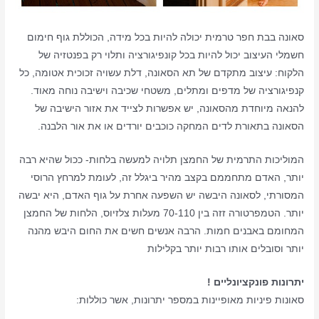
סאונה בבת חפר טרמית יכולה להיות בכל מידה, הכוללת גוף חימום
חשמלי העיצוב יכול להיות בכל קונפיגורציה ותלוי רק בפנטזיה של
הלקוח: עיצוב מתקדם של תא הסאונה, דלת עשויה זכוכית אטומה, כל
קנפיגורציה של מדפים ומתלים, משטחי שכיבה וישיבה נוחה מאוד.
להנאה מיוחדת מהסאונה, יש אפשרות לצייד את אזור הישיבה של
הסאונה בתאורת לדים המחקה כוכבים יורדים או את אור הלבנה.
המוליכות התרמית של החמצן תלויה למעשה בלחות- ככול שהיא רבה
יותר, האדם מתחממם בקצב מהיר ביגלל זה, לעומת למרחץ הרוסי
המסורתי, לסאונה היבשה יש השפעה אחרת על גוף האדם, היא יבשה
יותר. הטמפרטורה זזה בין 70-110 מעלות צלזיוס, הלחות של החמצן
המחומם באבנים חמות. הרבה אנשים חשים את החום היבש מהנה
יותר וסובלים אותו רבות יותר בקלילות
יתרונות פונקציונליים !
סאונות פיניות מאופיינות במספר יתרונות, אשר כוללות: