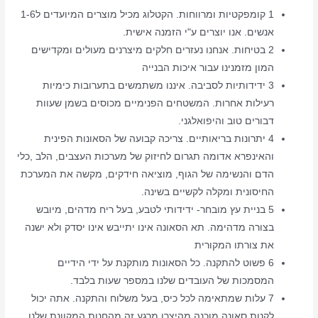
1 קומפקטיות ומרווחות. הקטלוג מכיל מוצרים המיועדים ל1-6
אנשים. אנו יוצרים ע"י הזמנה אישית.
2 בטיחות. אנחנו נעזרים חלקים מיצרנים מעולים ומקדישים
המון מזמנינו עבור איכות הבנייה
3 ידידותיות לסביבה. איננו משתמשים בתערובות כימיות
רעילות אחרות. המשטחים הפנימיים מכוסים בשמן שעוות
דבורים טוב והיפואלגני.
4 יתרונות בריאותיים. צריכה קבועה של הסאונות הפינית
והאינפרא אדומה תגרום לחיזוק של מערכות העצבים, הלב ,כלי
הדם והנשימה של הגוף, מוציאה חידקים, מקשה את המערכת
החיסונית ומקלה לקשיים בשינה.
5 בניית עץ מובחר- ידידותי לטבע, בעל ריח מדהים, מיובש
בצורה מדהימה. תא הסאונה אינו יתייבש אינו יסדק ולא ישנה
את צורתו המקורית
6 פשוט להתקנה. כל הסאונות מותקנת על ידי הידיים
המסמכות של העובדים שלנו במספר שעות בלבד.
7 עלות שמתאימה לכל כיס, בעל משלוח והתקנה. אתה יכול
לקנות סאונה מוכנה מהיצרן מרגע זה מהחנות המקוונת שלנו.