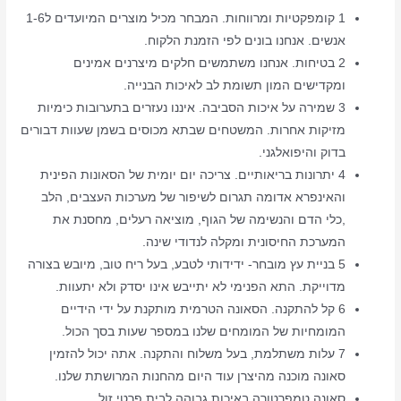
1 קומפקטיות ומרווחות. המבחר מכיל מוצרים המיועדים ל1-6
אנשים. אנחנו בונים לפי הזמנת הלקוח.
2 בטיחות. אנחנו משתמשים חלקים מיצרנים אמינים
ומקדישים המון תשומת לב לאיכות הבנייה.
3 שמירה על איכות הסביבה. איננו נעזרים בתערובות כימיות
מזיקות אחרות. המשטחים שבתא מכוסים בשמן שעוות דבורים
בדוק והיפואלגני.
4 יתרונות בריאותיים. צריכה יום יומית של הסאונות הפינית
והאינפרא אדומה תגרום לשיפור של מערכות העצבים, הלב
,כלי הדם והנשימה של הגוף, מוציאה רעלים, מחסנת את
המערכת החיסונית ומקלה לנדודי שינה.
5 בניית עץ מובחר- ידידותי לטבע, בעל ריח טוב, מיובש בצורה
מדוייקת. התא הפנימי לא יתייבש אינו יסדק ולא יתעוות.
6 קל להתקנה. הסאונה הטרמית מותקנת על ידי הידיים
המומחיות של המומחים שלנו במספר שעות בסך הכול.
7 עלות משתלמת, בעל משלוח והתקנה. אתה יכול להזמין
סאונה מוכנה מהיצרן עוד היום מהחנות המרושתת שלנו.
סאונה טמפרטורה באיכות גבוהה לבית פרטי זול