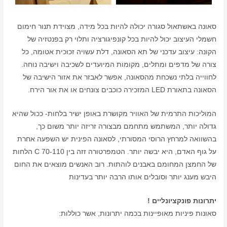
סאונה באשתאול סגורה יכולה להיות בכל מידה, מצוידת תנור חימום
חשמלי העיצוב יכול להיות בכל קונפיגורציה ותלוי רק בפנטזיה של
הקונה: עיצוב עדכני של תא הסאונה, דלת עשויה זכוכית אטומה, כל
צורה של מדפים ומתלים, מקומות המיועדים לשכיבה וישיבה נוחה.
לחווייה בלתי נשכחת מהסאונה, אפשר לאבזר את אזור הישיבה של
הסאונה בתאורת LED המזכירה כוכבים צונחים או את אור הירח.
המוליכות התרמית של האוויר מקושרת באופן ישיר בלחות- ככול שהיא
גדולה יותר, המשתמש מתחמם מבצורה זריזה יותר משום כך,
בהשוואה למרחץ הרוסי המסורתי, לסאונה הפינית יש השפעה אחרת
על גוף האדם, היא יבשה יותר. הטמפרטורה זזה בין 70-110 C הלחות
של החמצן המחומם באבנים לוהתות. רוב האנשים מוצאים את החום
היבש מענג יותר וסובלים אותו הרבה יותר בעדינות
יתרונות פונקציונליים !
סאונות פיניות מאופיינות בכמה יתרונות, אשר כוללות: