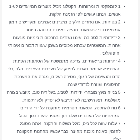
1 קומפקטיות ומרווחות. הקטלוג מכיל מוצרים המיועדים ל1-6
אנשים. אנחנו עושים לפי הזמנת הלקוח.
2 בטיחות. אנו נעזרים חלקים מיצרנים אמינים ומקדישים המון
אמצאים כדי שהסאונה תהייה באיכות הגבוהה ביותר
3 ידידותיות לסביבה. איננו נעזרים בתרכובות כימיות פוגעות
אחרות. המשטחים שבתא מכוסים בשמן שעוות דבורים איכותי
והיפואלגני.
4 יתרונות בריאותיים. צריכה מתמשכת של הסאונות הפינית
והאינפרא אדומה תגרום לחיזוק של מערכות העצבים, הלב ,כלי
הדם והנשימה של הגוף, מסירה רעלים, מגרה את המערכת
החיסונית ועוזרת לנדודי שינה.
5 בנייה מעץ מובחר- ידידותי לטבע, בעל ריח טוב, מיובש בצורה
מושלמת. תא הישיבה לא יתייבש לא יסדק ולא יתעוות.
6 נוח להתקנה. הסאונה הטרמית מותקנת על ידי הידיים
המומחיות של העובדים שלנו תוך מספר שעות בסך הכול.
7 עלות שווה לכל כיס, כולל משלוח והתקנה. אתה מסוגל
להזמין סאונה מוכנה מהיצרן כבר עכשיו מהחנות המקוונת
שלנו.