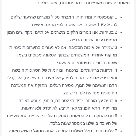
סאונות יבשות מאופיינות בכמה יתרונות, אשר כוללות:
1 קומפקטיות ומרווחות. המבחר מכיל מוצרים שהיעוד שלהם
להכיל ל1-6 אנשים. אנו עושים לפי הזמנה אישית.
2 בטיחות. אנו נעזרים חלקים מיצרנים אכותיים ומקדישים המון
מזמנינו עבור איכות הבנייה
3 שמירה על איכות הסביבה. אנו לא נעזרים בתערובות כימיות
מזיקות אחרות. המשטחים שבתוך הסאונה מכוסים בשמן
שעוות דבורים בטיחותי והיפואלגני.
4 יתרונות בריאותיים. צרכנות יום יומית של הסאונות היבשה
והאינפרא אדומה תגרום לחיזוק של מערכות העצבים, הלב ,כלי
הדם והנשימה של הגוף, מסירה רעלים, מחזקת את המערכת
החיסונית מסייעת לנדודי שינה.
5 בניית עץ מובחר- ידידותי לסביבה, ריחני, מיובש בצורה
מדוייקת. התא הפנימי לא יתייבש לא יסדק ולא יתעוות.
6 נוח להתקנה. כל הסאונות מותקנת על ידי הידיים המקצועייות
של העובדים שלנו במספר שעות בלבד.
7 עלות טובה, כולל משלוח והתקנה. אתה מסוגל להשיג סאונה