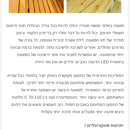
סאונה באלפי מנשה סגורה יכולה להיות בכל גודל, הכוללת תנור חימום
חשמלי העיצוב יכול להיות כל דבר ותלוי רק בדימיון הלקוח: עיצוב
מודרני של תא הסאונה, דלת עשויה זכוכית אטומה, כל צורה של
מדפים ומתלים, אזורים לשכיבה ולישיבה נוחה. להנאה ברמה גבוהה
יותר מהסאונה, יש אפשרות לאבזר את אזור הישיבה של הסאונה
בתאורת LED הדומה כוכבים יורדים או את אור הירח.
המוליכות התרמית של החמצן מקושרת באופן ישיר בלחות- ככל שהיא
גבוהה יותר, המשתמש מתחמם מבצורה זריזה יותר לפיכך, לעומת
למרחץ הרוסי המסורתי, לסאונה היבשה יש השפעה אחרת על
המשתמש, היא יבשה יותר. הטמפרטורה נעה בין 70-110 C הלחות
של החמצן המחומם באבנים חמות. רוב האנשים מוצאים את החום
היבש מהנה יותר וסובלים אותו הרבה יותר בקלות
יתרונות פונקציונליים !