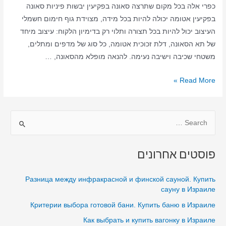
כפרי אלה בכל מקום שתרצה סאונה בפקיעין יבשות פיניות סאונה
בפקיעין אטומה יכולה להיות בכל מידה, מצוידת גוף חימום חשמלי
העיצוב יכול להיות בכל תצורה ותלוי רק בדימיון הלקוח: עיצוב מיחד
של תא הסאונה, דלת זכוכית אטומה, כל סוג של מדפים ומתלים,
משטחי שכיבה וישיבה נעימה. להנאה מופלא מהסאונה, …
סאונה
Read More »
ביתית
בפקיעין
S
–
סאונה
e
יבשה
a
פוסטים אחרונים
–
r
סאונה
c
Разница между инфракрасной и финской сауной. Купить
בפקיעין
h
сауну в Израиле
בבית
f
Критерии выбора готовой бани. Купить баню в Израиле
o
Как выбрать и купить вагонку в Израиле
r