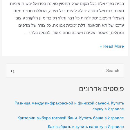
בבית כפרי אלה בכל מקום שרק תחפוץ סאונה בפדואל יבשות פיניות
סאונה בפדואל סגורה יכולה להיות בכל מידה, הכוללת תנור חימום
חשמלי העיצוב יכול להיות כל דבר ותלוי רק בדימיון הלקוח: עיצוב
עדכני של תא הסאונה, דלת זכוכית אטומה, כל צורה של מדפים
ומתלים, משטחי שכיבה וישיבה נוחה מאוד. להנאה בלתי …
סאונה
Read More »
ביתית
בפדואל
S
–
סאונה
e
יבשה
a
פוסטים אחרונים
–
r
סאונה
c
Разница между инфракрасной и финской сауной. Купить
בפדואל
h
сауну в Израиле
בבית
f
Критерии выбора готовой бани. Купить баню в Израиле
o
Как выбрать и купить вагонку в Израиле
r