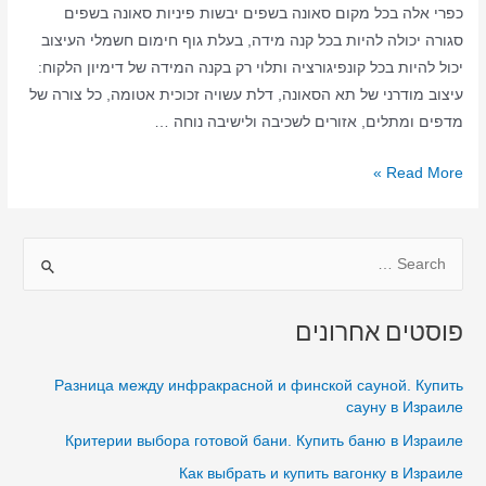
כפרי אלה בכל מקום סאונה בשפים יבשות פיניות סאונה בשפים
סגורה יכולה להיות בכל קנה מידה, בעלת גוף חימום חשמלי העיצוב
יכול להיות בכל קונפיגורציה ותלוי רק בקנה המידה של דימיון הלקוח:
עיצוב מודרני של תא הסאונה, דלת עשויה זכוכית אטומה, כל צורה של
מדפים ומתלים, אזורים לשכיבה ולישיבה נוחה …
סאונה
Read More »
ביתית
בשפים
S
–
סאונה
e
יבשה
a
פוסטים אחרונים
–
r
סאונה
c
Разница между инфракрасной и финской сауной. Купить
בשפים
h
сауну в Израиле
בבית
f
Критерии выбора готовой бани. Купить баню в Израиле
o
Как выбрать и купить вагонку в Израиле
r