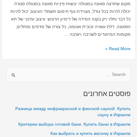
מקום שתרצה סאונה במטולה יבשות פיניות סאונה במטולה סגורה
יכולה להיות בכל גודל, מצוידת גוף חימום חשמלי העיצוב יכול להיות
כל דבר ותלוי רק בקנה המידה של דימיון הרוכש: עיצוב עדכני של תא
הסאונה, דלת עשויה זכוכית אטומה, כל צורה של מדפים ומתלים,
מקומות המיועדים לשכיבה וישיבה …
סאונה
Read More »
ביתית
במטולה
S
–
סאונה
e
יבשה
a
פוסטים אחרונים
–
r
סאונה
c
Разница между инфракрасной и финской сауной. Купить
במטולה
h
сауну в Израиле
בבית
f
Критерии выбора готовой бани. Купить баню в Израиле
o
Как выбрать и купить вагонку в Израиле
r