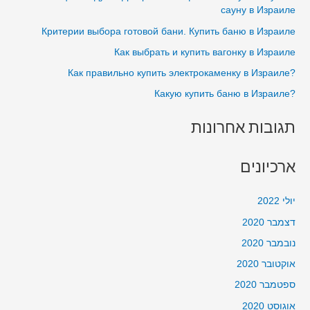
h
сауну в Израиле
בכפר
f
Критерии выбора готовой бани. Купить баню в Израиле
האורנים
o
בבית
Как выбрать и купить вагонку в Израиле
r
?Как правильно купить электрокаменку в Израиле
:
?Какую купить баню в Израиле
תגובות אחרונות
ארכיונים
יולי 2022
דצמבר 2020
נובמבר 2020
אוקטובר 2020
ספטמבר 2020
אוגוסט 2020