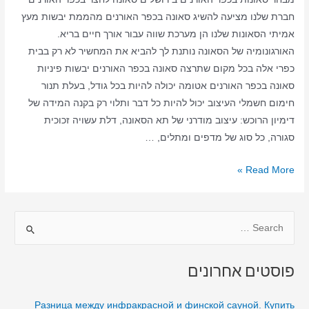
חברת שלנו מציעה להשיג סאונה בכפר האורנים מהממת יבשות מעץ
אמיתי הסאונות שלנו הן מערכת שווה עבור אורך חיים בריא.
האורגונומיה של הסאונה נותנת לך להביא את המחשיר לא רק בבית
כפרי אלה בכל מקום שתרצה סאונה בכפר האורנים יבשות פיניות
סאונה בכפר האורנים אטומה יכולה להיות בכל גודל, בעלת תנור
חימום חשמלי העיצוב יכול להיות כל דבר ותלוי רק בקנה המידה של
דימיון הרוכש: עיצוב מודרני של תא הסאונה, דלת עשויה זכוכית
סגורה, כל סוג של מדפים ומתלים, …
סאונה
Read More »
ביתית
בכפר
S
האורנים
–
e
סאונה
a
פוסטים אחרונים
יבשה
r
–
c
Разница между инфракрасной и финской сауной. Купить
סאונה