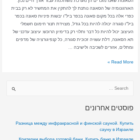
הסאונות שאנו מוכרים הן מערכת משתלמת עבור אורך חיים נכון.
האורגונומיה של הסאונה נותנת לך להתקין את המחשיר לא רק בבית
כפרי אלה בכל מקום סאונה בכפר ביל"ו יבשות פיניות סאונה בכפר
ביל"ו סגורה יכולה להיות בכל גודל, מצוידת תנור חימום חשמלי
העיצוב יכול להיות כל דבר ותלוי רק בדימיון הרוכש: עיצוב עדכני של
תא הסאונה, דלת עשויה זכוכית סגורה, כל קנפיגורציה של מדפים
ומתלים, אזורים לשכיבה ולישיבה …
סאונה
Read More »
ביתית
בכפר
S
ביל"ו
–
e
סאונה
a
פוסטים אחרונים
יבשה
r
–
c
Разница между инфракрасной и финской сауной. Купить
סאונה
h
сауну в Израиле
בכפר
f
Критерии выбора готовой бани. Купить баню в Израиле
ביל"ו