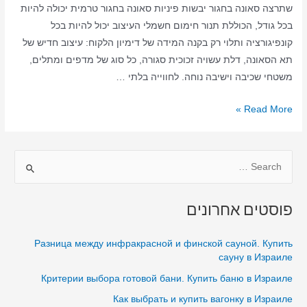
שתרצה סאונה בחגור יבשות פיניות סאונה בחגור טרמית יכולה להיות
בכל גודל, הכוללת תנור חימום חשמלי העיצוב יכול להיות בכל
קונפיגורציה ותלוי רק בקנה המידה של דימיון הלקוח: עיצוב חדיש של
תא הסאונה, דלת עשויה זכוכית סגורה, כל סוג של מדפים ומתלים,
משטחי שכיבה וישיבה נוחה. לחווייה בלתי …
סאונה
Read More »
ביתית
בחגור
S
–
סאונה
e
יבשה
a
פוסטים אחרונים
–
r
סאונה
c
Разница между инфракрасной и финской сауной. Купить
בחגור
h
сауну в Израиле
בבית
f
Критерии выбора готовой бани. Купить баню в Израиле
o
Как выбрать и купить вагонку в Израиле
r