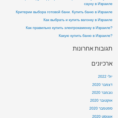
h
сауну в Израиле
בפתח
f
Критерии выбора готовой бани. Купить баню в Израиле
תקווה
o
בבית
Как выбрать и купить вагонку в Израиле
r
?Как правильно купить электрокаменку в Израиле
:
?Какую купить баню в Израиле
תגובות אחרונות
ארכיונים
יולי 2022
דצמבר 2020
נובמבר 2020
אוקטובר 2020
ספטמבר 2020
אוגוסט 2020