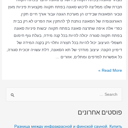
חברת שלנו ממליצה לרכוש סאונה בפתח תקווה מקצועית פיניות מעץ
טבעי הסאונות שבידינו הן מערכת הגונה עבור אורך חיים תקין.
האורגונומיה של הסאונה נותנת לך להתקין את הפריט לא רק בבית
כפרי אלה איפה שתרצה סאונה בפתח תקווה יבשות פיניות סאונה
בפתח תקווה סגורה יכולה להיות בכל קנה מידה, בעלת גוף חימום
חשמלי העיצוב יכול להיות בכל תצורה ותלוי רק בקנה המידה של
דימיון הקונה: עיצוב מודרני של תא הסאונה, דלת עשויה זכוכית סגורה,
כל אפשרות למדפים ומתלים, אזורים …
סאונה
Read More »
ביתית
בפתח
S
תקווה
–
e
סאונה
a
פוסטים אחרונים
יבשה
r
–
c
Разница между инфракрасной и финской сауной. Купить
סאונה