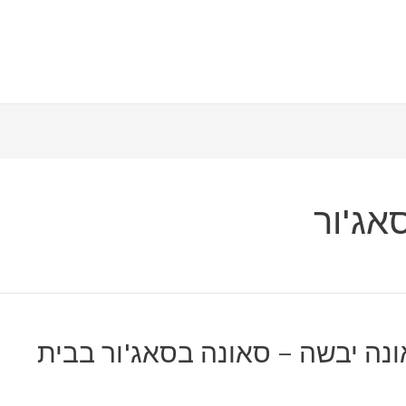
אג'ור
ונה יבשה – סאונה בסאג'ור בבית