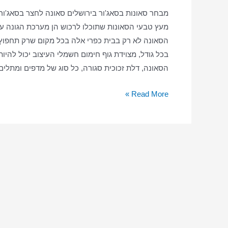
מבחר סאונות בסאג'ור בירושלים סאונה לחצר בסאג'ור
מעץ טבעי הסאונות שתוכלו לרכוש הן מערכת הגונה עב
הסאונה לא רק בבית כפרי אלה בכל מקום שרק תחפוץ ס
בכל גודל, מצוידת גוף חימום חשמלי העיצוב יכול להיות 
הסאונה, דלת זכוכית סגורה, כל סוג של מדפים ומתלי
סאונה
Read More »
ביתית
בסאג'ור
–
סאונה
יבשה
–
סאונה
בסאג'ור
בבית