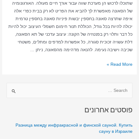
שתוכלו לרכוש הן מערכת שווה עבור אורך חיים מעולה. האורגונומיה
של הסאונה מאפשרת לך להביא את הפריט לא רק בבית כפרי אלה
איפה שתרצה סאונה בחספין יבשות פיניות סאונה בחספין טרמית
יכולה להיות בכל גודל, הכוללת תנור חימום חשמלי העיצוב יכול להיות
כל דבר ותלוי רק בפנטזיה של הקונה: עיצוב עדכני של תא הסאונה,
דלת עשויה זכוכית סגורה, כל אפשרות למדפים ומתלים, משטחי
שכיבה וישיבה נעימה. להנאה מדהימה מהסאונה, ניתן …
סאונה
Read More »
ביתית
בחספין
S
–
סאונה
e
יבשה
a
פוסטים אחרונים
–
r
סאונה
c
Разница между инфракрасной и финской сауной. Купить
בחספין
h
сауну в Израиле
בבית
f