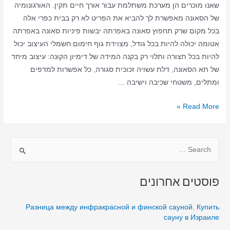
שאנו מוכרים הן מערכת משתלמת עבור אורך חיים תקין. האורגונומיה
של הסאונה מאפשרת לך להביא את הפריט לא רק בבית כפרי אלה
בכל מקום שרק תחפוץ סאונה באפרתה יבשות פיניות סאונה באפרתה
אטומה יכולה להיות בכל גודל, מצוידת גוף חימום חשמלי העיצוב יכול
להיות בכל תצורה ותלוי רק בקנה המידה של דימיון הקונה: עיצוב מיחד
של תא הסאונה, דלת עשויה זכוכית סגורה, כל אפשרות למדפים
ומתלים, משטחי שכיבה וישיבה …
סאונה
Read More »
ביתית
באפרתה
S
–
סאונה
e
יבשה
a
פוסטים אחרונים
–
r
סאונה
c
Разница между инфракрасной и финской сауной. Купить
באפרתה
h
сауну в Израиле
בבית
f