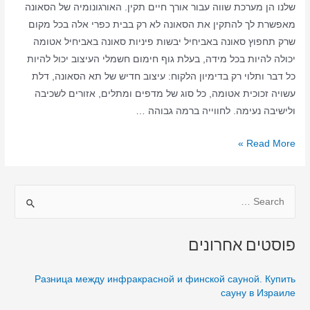
שלנו הן מערכת שווה עבור אורך חיים תקין. האורגונומיה של הסאונה
מאפשרת לך להתקין את הסאונה לא רק בבית כפרי אלה בכל מקום
שרק תחפוץ סאונה באביחיל יבשות פיניות סאונה באביחיל אטומה
יכולה להיות בכל מידה, בעלת גוף חימום חשמלי העיצוב יכול להיות
כל דבר ותלוי רק בדימיון הלקוח: עיצוב חדיש של תא הסאונה, דלת
עשויה זכוכית אטומה, כל סוג של מדפים ומתלים, אזורים לשכיבה
ולישיבה נעימה. לחווייה ברמה גבוהה …
סאונה
Read More »
ביתית
באביחיל
S
–
סאונה
e
יבשה
a
פוסטים אחרונים
–
r
סאונה
c
Разница между инфракрасной и финской сауной. Купить
באביחיל
h
сауну в Израиле
בבית
f