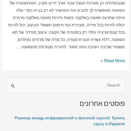
שבבעלותינו הן מערכת הגונה עבור אורך חיים מצוין. האורגונומיה של
הסאונה מאפשרת לך להביא את המחשיר לא רק בבית כפרי אלה
איפה שתרצה סאונה באלקנה יבשות פיניות סאונה באלקנה טרמית
יכולה להיות בכל מידה, מצוידת גוף חימום חשמלי העיצוב יכול להיות
בכל קונפיגורציה ותלוי רק בפנטזיה של הקונה: עיצוב מודרני של תא
הסאונה, דלת עשויה זכוכית סגורה, כל צורה של מדפים ומתלים,
משטחי שכיבה וישיבה נוחה מאוד. לחווייה מטורפת מהסאונה, …
סאונה
Read More »
ביתית
באלקנה
S
–
סאונה
e
יבשה
a
פוסטים אחרונים
–
r
סאונה
c
Разница между инфракрасной и финской сауной. Купить
באלקנה
h
сауну в Израиле
בבית
f