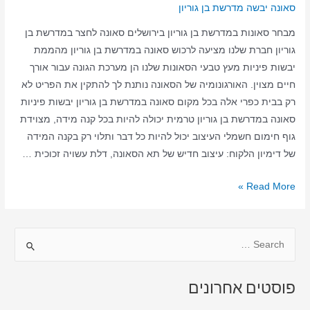
סאונה יבשה מדרשת בן גוריון
מבחר סאונות במדרשת בן גוריון בירושלים סאונה לחצר במדרשת בן
גוריון חברת שלנו מציעה לרכוש סאונה במדרשת בן גוריון מהממת
יבשות פיניות מעץ טבעי הסאונות שלנו הן מערכת הגונה עבור אורך
חיים מצוין. האורגונומיה של הסאונה נותנת לך להתקין את הפריט לא
רק בבית כפרי אלה בכל מקום סאונה במדרשת בן גוריון יבשות פיניות
סאונה במדרשת בן גוריון טרמית יכולה להיות בכל קנה מידה, מצוידת
גוף חימום חשמלי העיצוב יכול להיות כל דבר ותלוי רק בקנה המידה
של דימיון הלקוח: עיצוב חדיש של תא הסאונה, דלת עשויה זכוכית …
סאונה
Read More »
ביתית
במדרשת
S
בן
גוריון
e
–
a
פוסטים אחרונים
סאונה
r
יבשה