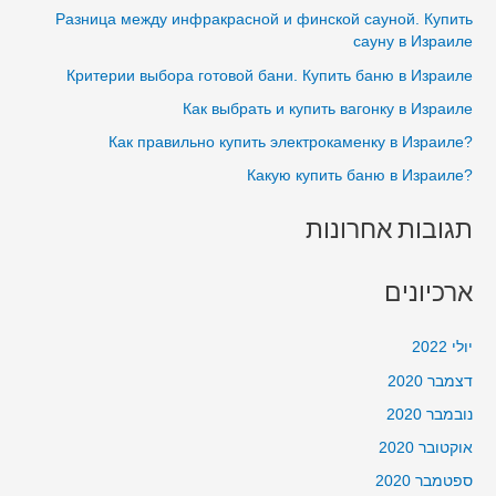
c
Разница между инфракрасной и финской сауной. Купить
–
h
сауну в Израиле
סאונה
f
Критерии выбора готовой бани. Купить баню в Израиле
במדרשת
o
בן
Как выбрать и купить вагонку в Израиле
r
גוריון
?Как правильно купить электрокаменку в Израиле
:
בבית
?Какую купить баню в Израиле
תגובות אחרונות
ארכיונים
יולי 2022
דצמבר 2020
נובמבר 2020
אוקטובר 2020
ספטמבר 2020