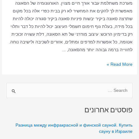
מערכת משתלמת עבור אורך חיים מצוין. האורגונומיה של הסאונה
מאפשרת לך להקים את המחשיר לא רק בבית כפרי אלה בכל מקום
שתרצה סאונה ביקיר יבשות פיניות סאונה ביקיר סגורה יכולה להיות
בכל מידה, בעלת גוף חימום חשמלי העיצוב יכול להיות כל דבר ותלוי
רק בדימיון הרוכש: עיצוב מודרני של תא הסאונה, דלת עשויה זכוכית
אטומה, כל אפשרות למדפים ומתלים, אזורים לשכיבה ולישיבה נוחה.
לחווייה ברמה גבוהה יותר מהסאונה, …
סאונה
Read More »
ביתית
ביקיר
S
–
סאונה
e
יבשה
a
פוסטים אחרונים
–
r
סאונה
c
Разница между инфракрасной и финской сауной. Купить
ביקיר
h
сауну в Израиле
בבית
f