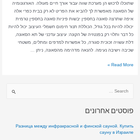
שתוכלו לרכוש הן מערכת שווה עבור אורך חיים מעולה. האורגונומיה
של הסאונה מאפשרת לך להביא את הפריט לא רק בבית כפרי אלה
איפה שתרצה סאונה בחספין יבשות פיניות סאונה בחספין טרמית
יכולה להיות בכל גודל, הכוללת תנור חימום חשמלי העיצוב יכול להיות
כל דבר ותלוי רק בפנטזיה של הקונה: עיצוב עדכני של תא הסאונה,
דלת עשויה זכוכית סגורה, כל אפשרות למדפים ומתלים, משטחי
שכיבה וישיבה נעימה. להנאה מדהימה מהסאונה, ניתן …
סאונה
Read More »
ביתית
בחספין
S
–
סאונה
e
יבשה
a
פוסטים אחרונים
–
r
סאונה
c
Разница между инфракрасной и финской сауной. Купить
בחספין
h
сауну в Израиле
בבית
f