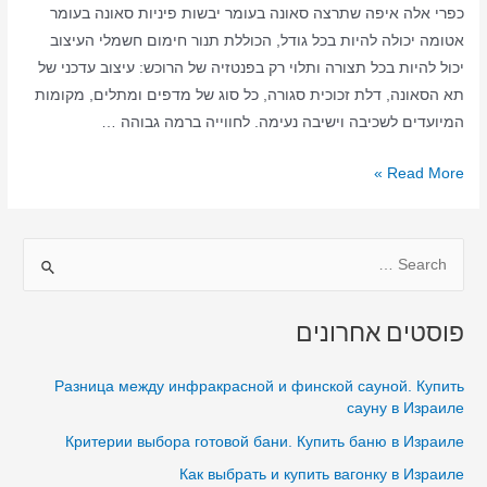
כפרי אלה איפה שתרצה סאונה בעומר יבשות פיניות סאונה בעומר
אטומה יכולה להיות בכל גודל, הכוללת תנור חימום חשמלי העיצוב
יכול להיות בכל תצורה ותלוי רק בפנטזיה של הרוכש: עיצוב עדכני של
תא הסאונה, דלת זכוכית סגורה, כל סוג של מדפים ומתלים, מקומות
המיועדים לשכיבה וישיבה נעימה. לחווייה ברמה גבוהה …
סאונה
Read More »
ביתית
בעומר
S
–
סאונה
e
יבשה
a
פוסטים אחרונים
–
r
סאונה
c
Разница между инфракрасной и финской сауной. Купить
בעומר
h
сауну в Израиле
בבית
f
Критерии выбора готовой бани. Купить баню в Израиле
o
Как выбрать и купить вагонку в Израиле
r