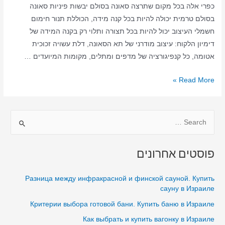
כפרי אלה בכל מקום שתרצה סאונה בסולם יבשות פיניות סאונה
בסולם טרמית יכולה להיות בכל קנה מידה, הכוללת תנור חימום
חשמלי העיצוב יכול להיות בכל תצורה ותלוי רק בקנה המידה של
דימיון הלקוח: עיצוב מודרני של תא הסאונה, דלת עשויה זכוכית
אטומה, כל קנפיגורציה של מדפים ומתלים, מקומות המיועדים …
סאונה
Read More »
ביתית
בסולם
S
–
סאונה
e
יבשה
a
פוסטים אחרונים
–
r
סאונה
c
Разница между инфракрасной и финской сауной. Купить
בסולם
h
сауну в Израиле
בבית
f
Критерии выбора готовой бани. Купить баню в Израиле
o
Как выбрать и купить вагонку в Израиле
r