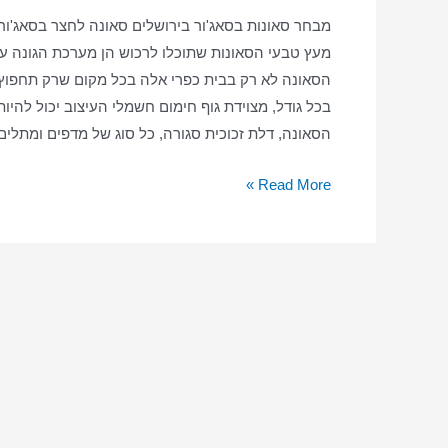
מבחר סאונות בסאג'ור בירושלים סאונה לחצר בסאג'ור
מעץ טבעי הסאונות שתוכלו לרכוש הן מערכת הגונה עב
הסאונה לא רק בבית כפרי אלה בכל מקום שרק תחפוץ ס
בכל גודל, מצוידת גוף חימום חשמלי העיצוב יכול להיות 
הסאונה, דלת זכוכית סגורה, כל סוג של מדפים ומתלי
סאונה
Read More »
ביתית
בסאג'ור
–
סאונה
יבשה
–
סאונה
בסאג'ור
בבית