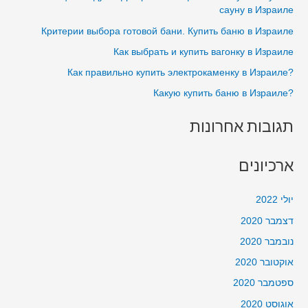
h
сауну в Израиле
במעלה
f
Критерии выбора готовой бани. Купить баню в Израиле
מכמש
o
בבית
Как выбрать и купить вагонку в Израиле
r
?Как правильно купить электрокаменку в Израиле
:
?Какую купить баню в Израиле
תגובות אחרונות
ארכיונים
יולי 2022
דצמבר 2020
נובמבר 2020
אוקטובר 2020
ספטמבר 2020
אוגוסט 2020