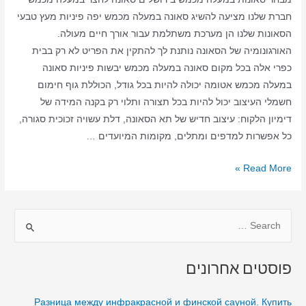
חברת שלנו מציעה להשיג סאונה במעלה מכמש יפה פיניות מעץ טבעי
הסאונות שלנו הן מערכת משתלמת עבור אורך חיים מעולה.
האורגונומיה של הסאונה נותנת לך להתקין את הפריט לא רק בבית
כפרי אלה בכל מקום סאונה במעלה מכמש יבשות פיניות סאונה
במעלה מכמש אטומה יכולה להיות בכל גודל, הכוללת גוף חימום
חשמלי העיצוב יכול להיות בכל תצורה ותלוי רק בקנה המידה של
דימיון הלקוח: עיצוב חדיש של תא הסאונה, דלת עשויה זכוכית סגורה,
כל אפשרות למדפים ומתלים, מקומות המיועדים …
סאונה
Read More »
ביתית
במעלה
S
מכמש
–
e
סאונה
a
פוסטים אחרונים
יבשה
r
–
c
Разница между инфракрасной и финской сауной. Купить
סאונה