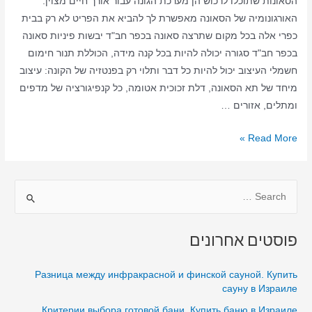
הסאונות שתוכלו לרכוש הן מערכת הגונה עבור אורך חיים מצוין.
האורגונומיה של הסאונה מאפשרת לך להביא את הפריט לא רק בבית
כפרי אלה בכל מקום שתרצה סאונה בכפר חב"ד יבשות פיניות סאונה
בכפר חב"ד סגורה יכולה להיות בכל קנה מידה, הכוללת תנור חימום
חשמלי העיצוב יכול להיות כל דבר ותלוי רק בפנטזיה של הקונה: עיצוב
מיחד של תא הסאונה, דלת זכוכית אטומה, כל קנפיגורציה של מדפים
ומתלים, אזורים …
סאונה
Read More »
ביתית
בכפר
S
חב"ד
–
e
סאונה
a
פוסטים אחרונים
יבשה
r
–
c
Разница между инфракрасной и финской сауной. Купить
סאונה
h
сауну в Израиле
בכפר
f
Критерии выбора готовой бани. Купить баню в Израиле
חב"ד