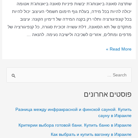
שתרצה סאונה ביאנוחג'ת יבשות פיניות סאונה ביאנוחג'ת אטומה
יכולה להיות בכל מידה, בעלת גוף חימום חשמלי העיצוב יכול להיות
בכל קונפיגורציה ותלוי רק בקנה המידה של דימיון הקונה: עיצוב
מתקדם של תא הסאונה, דלת עשויה זכוכית סגורה, כל קנפיגורציה של
מדפים ומתלים, אזורים לשכיבה ולישיבה נעימה. להנאה …
סאונה
Read More »
ביתית
ביאנוחג'ת
S
–
סאונה
e
יבשה
a
פוסטים אחרונים
–
r
סאונה
c
Разница между инфракрасной и финской сауной. Купить
ביאנוחג'ת
h
сауну в Израиле
בבית
f
Критерии выбора готовой бани. Купить баню в Израиле
o
Как выбрать и купить вагонку в Израиле
r