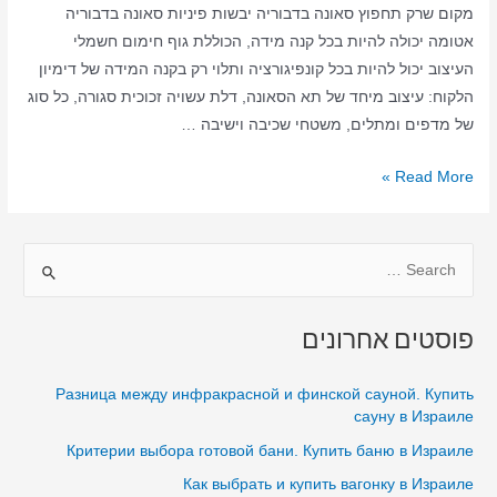
מקום שרק תחפוץ סאונה בדבוריה יבשות פיניות סאונה בדבוריה
אטומה יכולה להיות בכל קנה מידה, הכוללת גוף חימום חשמלי
העיצוב יכול להיות בכל קונפיגורציה ותלוי רק בקנה המידה של דימיון
הלקוח: עיצוב מיחד של תא הסאונה, דלת עשויה זכוכית סגורה, כל סוג
של מדפים ומתלים, משטחי שכיבה וישיבה …
סאונה
Read More »
ביתית
בדבוריה
S
–
סאונה
e
יבשה
a
פוסטים אחרונים
–
r
סאונה
c
Разница между инфракрасной и финской сауной. Купить
בדבוריה
h
сауну в Израиле
בבית
f
Критерии выбора готовой бани. Купить баню в Израиле
o
Как выбрать и купить вагонку в Израиле
r