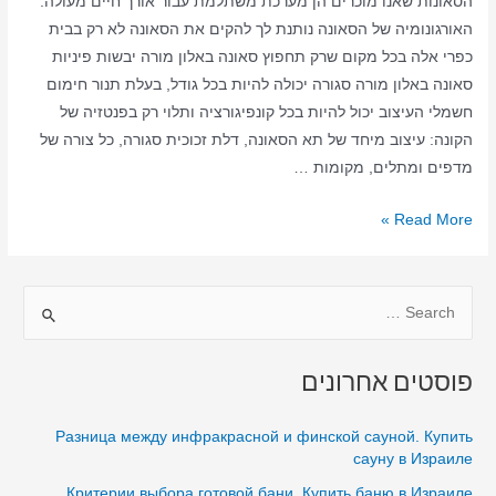
הסאונות שאנו מוכרים הן מערכת משתלמת עבור אורך חיים מעולה.
האורגונומיה של הסאונה נותנת לך להקים את הסאונה לא רק בבית
כפרי אלה בכל מקום שרק תחפוץ סאונה באלון מורה יבשות פיניות
סאונה באלון מורה סגורה יכולה להיות בכל גודל, בעלת תנור חימום
חשמלי העיצוב יכול להיות בכל קונפיגורציה ותלוי רק בפנטזיה של
הקונה: עיצוב מיחד של תא הסאונה, דלת זכוכית סגורה, כל צורה של
מדפים ומתלים, מקומות …
סאונה
Read More »
ביתית
באלון
S
מורה
–
e
סאונה
a
פוסטים אחרונים
יבשה
r
–
c
Разница между инфракрасной и финской сауной. Купить
סאונה
h
сауну в Израиле
באלון
f
Критерии выбора готовой бани. Купить баню в Израиле
מורה