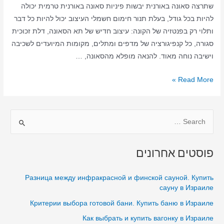
שתרצה סאונה באורנית יבשות פיניות סאונה באורנית טרמית יכולה
להיות בכל גודל, בעלת תנור חימום חשמלי העיצוב יכול להיות כל דבר
ותלוי רק בפנטזיה של הקונה: עיצוב חדיש של תא הסאונה, דלת זכוכית
סגורה, כל קנפיגורציה של מדפים ומתלים, מקומות המיועדים לשכיבה
וישיבה נוחה מאוד. להנאה מופלא מהסאונה, …
סאונה
Read More »
ביתית
באורנית
S
–
סאונה
e
יבשה
a
פוסטים אחרונים
–
r
סאונה
c
Разница между инфракрасной и финской сауной. Купить
באורנית
h
сауну в Израиле
בבית
f
Критерии выбора готовой бани. Купить баню в Израиле
o
Как выбрать и купить вагонку в Израиле
r